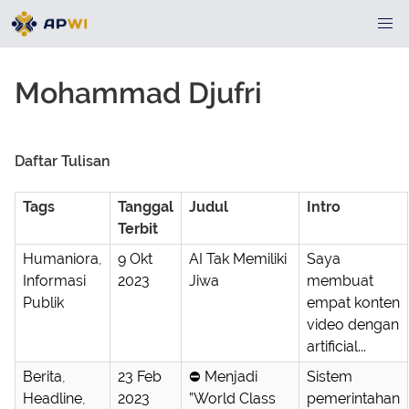
Mohammad Djufri
Daftar Tulisan
Tags
Tanggal
Judul
Intro
Terbit
Humaniora
,
9 Okt
AI Tak Memiliki
Saya
Informasi
2023
Jiwa
membuat
Publik
empat konten
video dengan
artificial...
Berita
,
23 Feb
⛔ Menjadi
Sistem
Headline
,
2023
”World Class
pemerintahan