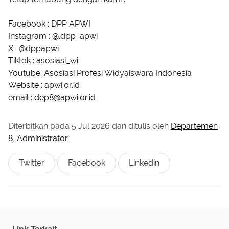
Facebook : DPP APWI
Instagram : @.dpp_apwi
X : @dppapwi
Tiktok : asosiasi_wi
Youtube: Asosiasi Profesi Widyaiswara Indonesia
Website : apwi.or.id
email :
dep8@apwi.or.id
Diterbitkan pada
5 Jul 2026
dan ditulis oleh
Departemen
8
,
Administrator
Twitter
Facebook
Linkedin